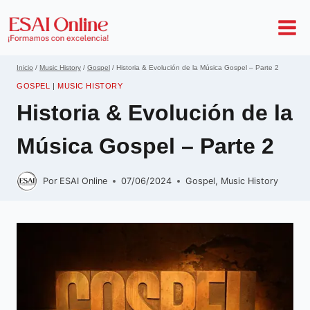
Inicio
/
Music History
/
Gospel
/
Historia & Evolución de la Música Gospel – Parte 2
GOSPEL
|
MUSIC HISTORY
Historia & Evolución de la
Música Gospel – Parte 2
Por
ESAI Online
07/06/2024
Gospel
,
Music History