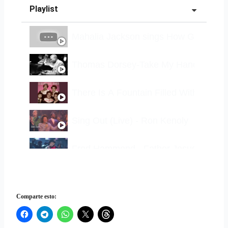
Playlist
Mahalia Jackson sings How Great Tho
Thomas Dorsey-Take My Hand, Precio
There Is A Fountain Filled With Blood
Sing Out (Live) - Ron Kenoly
Fred Hammond - Father Jesus Spirit 
All Things / Melodies From Heaven /
Comparte esto: