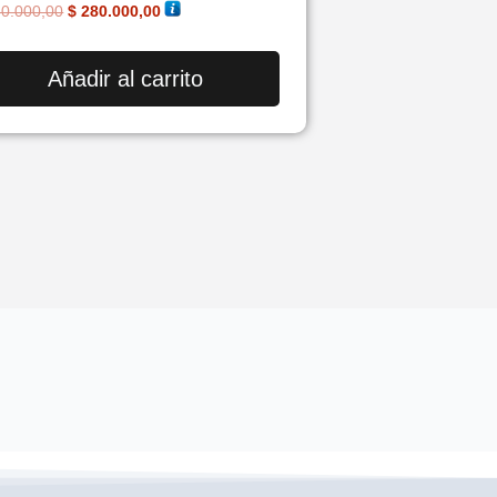
orado en
0.000,00
$
280.000,00
0
5
Añadir al carrito