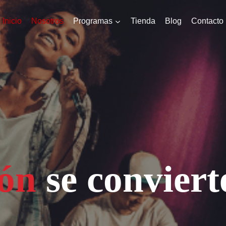
Inicio
Nosotros
Programas
Tienda
Blog
Contacto
ión
se conviert