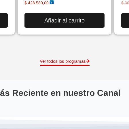
Valorado en
Val
$
428.580,00
$
36
5.00
5.0
de 5
de 
Añadir al carrito
Ver todos los programas
ás Reciente en nuestro Canal