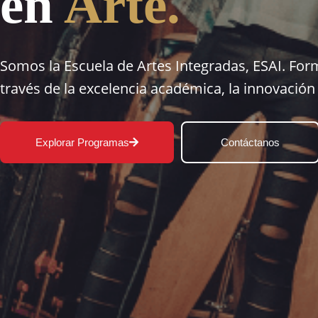
en
Arte.
Somos la Escuela de Artes Integradas, ESAI. For
través de la excelencia académica, la innovación 
Explorar Programas
Contáctanos