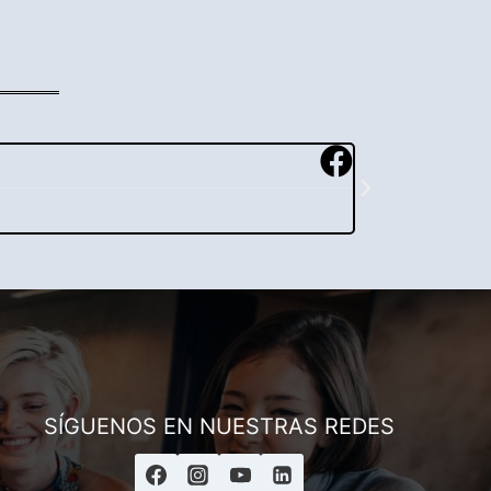
Andrés
Asesor ESAI
Juan Miguel
@juanmiguel
Excelente atención
SÍGUENOS EN NUESTRAS REDES