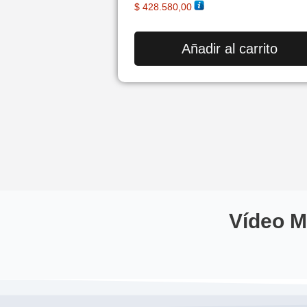
Valorado en
$
428.580,00
5.00
de 5
Añadir al carrito
Vídeo M