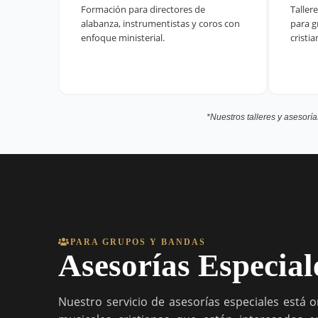
Formación para directores de
Taller
alabanza, instrumentistas y coros con
para g
enfoque ministerial.
cristia
*Nuestros talleres y asesorí
PARA GRUPOS Y BANDAS
Asesorías Especial
Nuestro servicio de asesorías especiales está 