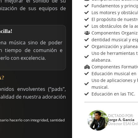
en mejorar el sonido de su
Fundamentos y principi
ización de sus equipos de
Los motores y obstácul
El propósito de nuestr
Los obstáculos de la a
cilla!
Componentes Organiza
dentidad musical y esp
ena música sino de poder
Organización y planea
 un tiempo de comunión e
Uso de herramientas t
rlo con excelencia.
alabanza.
Componentes Formativ
Educación musical en el
A?
Uso de aplicaciones y 
musical.
nidos envolventes (“pads”,
Educación en las TIC.
alidad de nuestra adoración
DICTADO POR:
Jorge A. Garcia
ario hacerlo con integridad, santidad
Director ESAI Onl