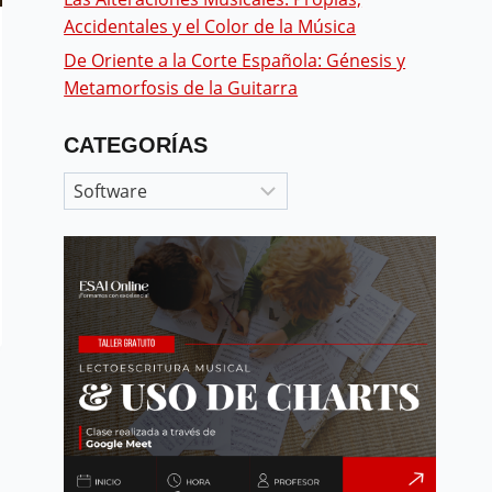
Accidentales y el Color de la Música
De Oriente a la Corte Española: Génesis y
Metamorfosis de la Guitarra
CATEGORÍAS