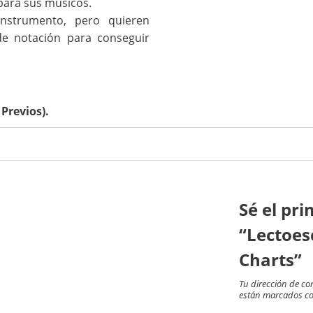
 para sus músicos.
nstrumento, pero quieren
de notación para conseguir
Previos).
Sé el pr
“Lectoes
Charts”
Tu dirección de co
están marcados c