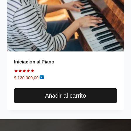
Iniciación al Piano
Valorado
$
120.000,00
en
5.00
de 5
Añadir al carrito