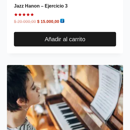
Jazz Hanon – Ejercicio 3
Valorado
$
20.000,00
$
15.000,00
en
5.00
de 5
Añadir al carrito