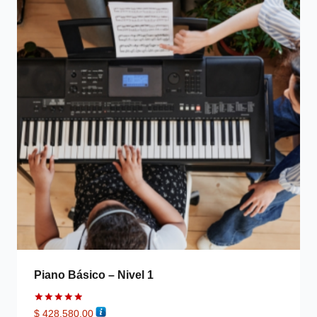
Piano Básico – Nivel 1
Valorado
$
428.580,00