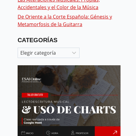
Accidentales y el Color de la Música
De Oriente a la Corte Española: Génesis y
Metamorfosis de la Guitarra
CATEGORÍAS