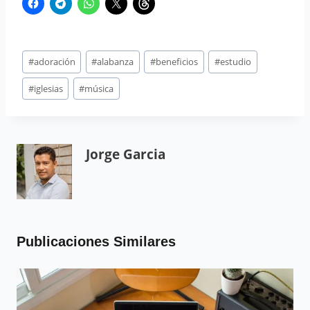
#
adoración
#
alabanza
#
beneficios
#
estudio
#
iglesias
#
música
Jorge Garcia
Publicaciones Similares