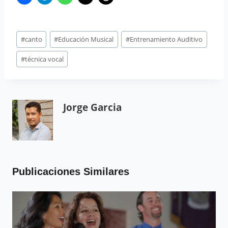
#
canto
#
Educación Musical
#
Entrenamiento Auditivo
#
técnica vocal
Jorge Garcia
Publicaciones Similares