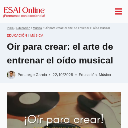
Inicio
/
Educación
/
Música
/
Oír para crear: el arte de entrenar el oído musical
EDUCACIÓN
|
MÚSICA
Oír para crear: el arte de
entrenar el oído musical
Por
Jorge Garcia
22/10/2025
Educación
,
Música