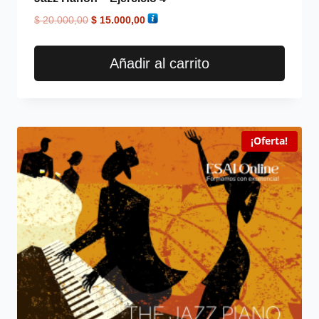
$
20.000,00
$
15.000,00
Añadir al carrito
¡Oferta!