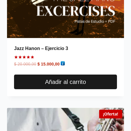
Jazz Hanon – Ejercicio 3
Valorado
$
20.000,00
$
15.000,00
en
5.00
de 5
Añadir al carrito
¡Oferta!